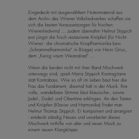
Eingedeckt mit ausgewähltem Notenmaterial aus
dem Archiv des Wiener Volksliedwerkes schaffen sie
sich die besten Voraussetzungen für frischen
Wienerliedwind … zudem übernahm Helmut Stippich
erst jüngst die frisch restaurierte Knöpferl (für Nicht-
Wiener: die chromatische Knopfharmonika bzw.
„Schrammelharmonika“ in B-Lage) von Heini Griuc,
dem „Kenig vaum Weanaliad“ …
Wenn die beiden nicht mit ihrer Band Mischwerk
unterwegs sind, spielt Maria Stippich Kontragitarre
statt Kontrabass. Wie so oft im Leben baut hier die
Frau das Fundament, diesmal halt in der Musik. Ihre
volle, wandelbare Stimme lässt klassische-, sowie
Jodel-, Dudel- und Obertöne erklingen. An den Tasten
und Knöpfen (Klavier und Harmonika) findet man
Helmut Thomas Stippich. Er komponiert und arrangiert
- entdeckt ständig Neues und verarbeitet dieses
Mischwerk mithilfe von alter und neuer Musik zu
einem neuen Klangkörper.