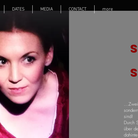
DATES
MEDIA
CONTACT
more
...Zwei
sonder
sind!
Durch S
über d
dahinte