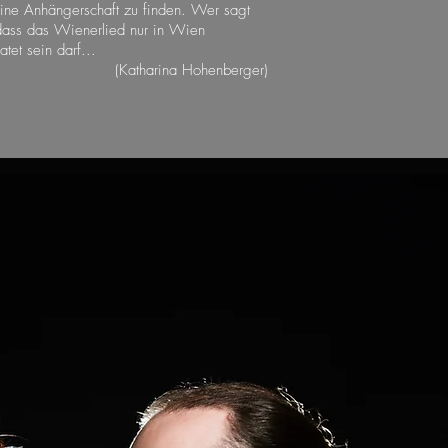
eine Anhängerschaft zu finden. Wer sagt
dass das Wienerlied nur in Wien
tet sein darf...
(Katharina Hohenberger)