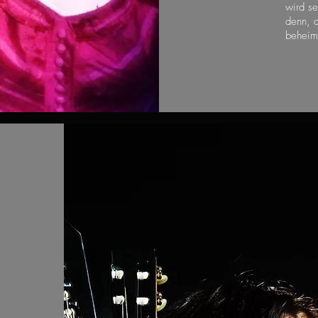
wird s
denn, 
beheima