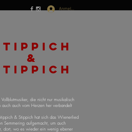
Anmelden
Stippich
&
Stippich
 Vollblutmusiker, die nicht nur musikalisch
n auch auch vom Herzen her verbandelt
tippich & Stippich hat sich das Wienerlied
en Semmering aufgemacht, um auch
r, dort, wo es wieder ein wenig ebener