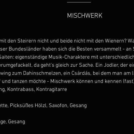
__________
MISCHWERK
it den Steirern nicht und beide nicht mit den Wienern? Wa
eser Bundesländer haben sich die Besten versammelt - an
Saiten: eigenständige Musik-Charaktere mit unterschiedlic
erumgefackelt, da geht's gleich zur Sache. Ein Jodler, der 
-Swing zum Dahinschmelzen, ein Csárdás, bei dem man am l
 und tanzen möchte - Mischwerk können und kennen (fast) a
ng, Kontrabass, Kontragitarre
ette, Picksüßes Hölzl, Saxofon, Gesang
ige, Gesang