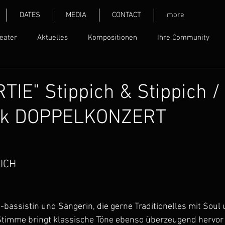
DATES
MEDIA
CONTACT
more
eater
Aktuelles
Kompositionen
Ihre Community
PICH&STIPPICH
HAERTEL - WASCHER - STIPPICH
DIE LIE
IE" Stippich & Stippich /
rk DOPPELKONZERT
PICH
, -bassistin und Sängerin, die gerne Traditionelles mit Soul
 Stimme bringt klassische Töne ebenso überzeugend hervor