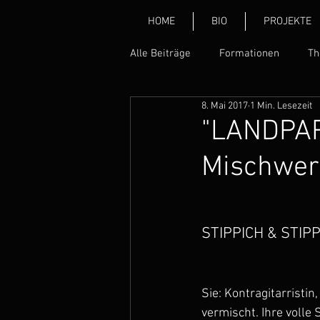
HOME
BIO
PROJEKTE
Alle Beiträge
Formationen
Th
8. Mai 2017
1 Min. Lesezeit
Wiener Lagen Aktuelles
STIP
"LANDPART
Mischwe
STIPPICH & STIP
Sie: Kontragitarristin
vermischt. Ihre volle