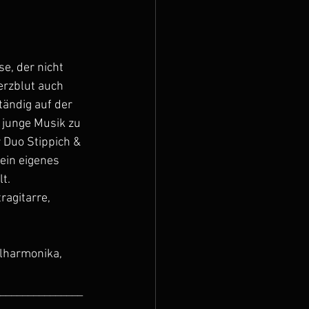
, der nicht 
erzblut auch 
tändig auf der 
 junge Musik zu 
 Duo Stippich & 
ein eigenes 
lt.
ragitarre, 
lharmonika, 
_______________