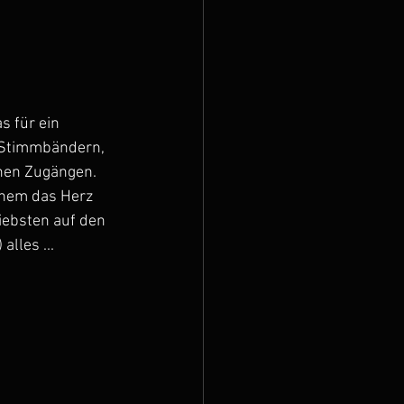
s für ein 
 Stimmbändern, 
hen Zugängen. 
einem das Herz 
iebsten auf den 
lles ...