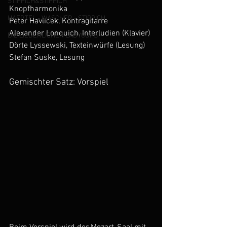
STIPPICH&STIPPICH
Knopfharmonika
HAERTEL - WASCHER - STIPPICH
Peter Havlicek, Kontragitarre
Alexander Lonquich, Interludien (Klavier)
DIE LIEDERLICHEN LADYCOPS
Dörte Lyssewski, Texteinwürfe (Lesung)
Stefan Suske, Lesung
Gemischter Satz: Vorspiel