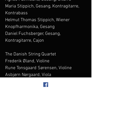
Maria Stippich, Gesang, Kontragitarre, 
Kontrabass
Helmut Thomas Stippich, Wiener 
Knopfharmonika, Gesang
Daniel Fuchsberger, Gesang, 
Kontragitarre, Cajon
The Danish String Quartet
Frederik Øland, Violine
Rune Tonsgaard Sørensen, Violine
Asbjørn Nørgaard, Viola
Fredrik Sjölin, Violoncello
Dreamers' Circus
Rune Tonsgaard Sørensen, Violine
Ale Carr, Cister, Violine
Nikolaj Busk, Klavier, Akkordeon
Elsa Dreisig, Sopran