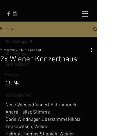
Beitrag
Alle Beiträge
7. Mai 2017
1 Min. Lesezeit
Alle Beiträge
2x Wiener Konzerthaus
Formationen
Theater
11. Mai
Aktuelles
Kompositionen
Neue Wiener Concert Schrammeln
Ihre Community
André Heller, Stimme
WIENER LAGEN
Doris Windhager, ÜberstimmeNikolai 
Wiener Lagen Aktuelles
Tunkowitsch, Violine
Helmut Thomas Stippich, Wiener 