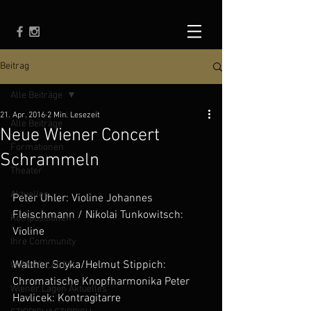
Beitrag
Alle Beiträge
21. Apr. 2016
2 Min. Lesezeit
Alle Beiträge
Neue Wiener Concert
Formationen
Schrammeln
Theater
Aktuelles
Peter Uhler: Violine Johannes 
Fleischmann / Nikolai Tunkowitsch: 
Kompositionen
Violine 
Ihre Community
Walther Soyka/Helmut Stippich: 
WIENER LAGEN
Chromatische Knopfharmonika Peter 
Wiener Lagen Aktuelles
Havlicek: Kontragitarre