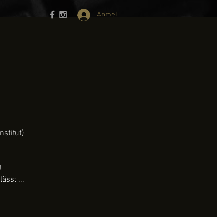
Anmelden
nstitut)
!
ässt ...