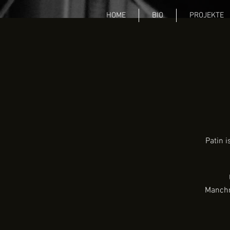
HOME
BIO
PROJEKTE
Patin i
Manchma